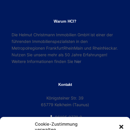
Warum HCI?
Die Helmut Christmann Immobilien GmbH ist einer der
führenden Immobilienspezialisten in den
Metropolregionen FrankfurtRheinMain und RheinNeckar.
Nutzen Sie unsere mehr als 50 Jahre Erfahrungen!
Weitere Informationen finden Sie
hier
Kontakt
Königsteiner Str. 39
65779 Kelkheim (Taunus)
06195 9779 0
Cookie-Zustimmung
06195 9779 29
verwalten