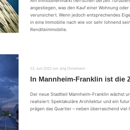
Am Immobilienmarkt herrschen derzeit Turbulen
angestiegen, was den Kauf einer Wohnung oder
verunsichert. Wenn jedoch entsprechendes Eigenk
in eine Immobilie nach wie vor sehr lohnend sei
Renditeimmobilie.
23. Juni 2022
von
Jörg Christmann
In Mannheim-Franklin ist die
Der neue Stadtteil Mannheim-Franklin wächst u
realisiert: Spektakuläre Architektur und ein fut
prägen das Quartier – neben überraschend viel G